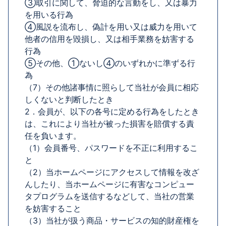
③取引に関して、脅迫的な言動をし、又は暴力
を用いる行為
④風説を流布し、偽計を用い又は威力を用いて
他者の信用を毀損し、又は相手業務を妨害する
行為
⑤その他、①ないし④のいずれかに準ずる行
為
（7）その他諸事情に照らして当社が会員に相応
しくないと判断したとき
2．会員が、以下の各号に定める行為をしたとき
は、これにより当社が被った損害を賠償する責
任を負います。
（1）会員番号、パスワードを不正に利用するこ
と
（2）当ホームページにアクセスして情報を改ざ
んしたり、当ホームページに有害なコンピュー
タプログラムを送信するなどして、当社の営業
を妨害すること
（3）当社が扱う商品・サービスの知的財産権を