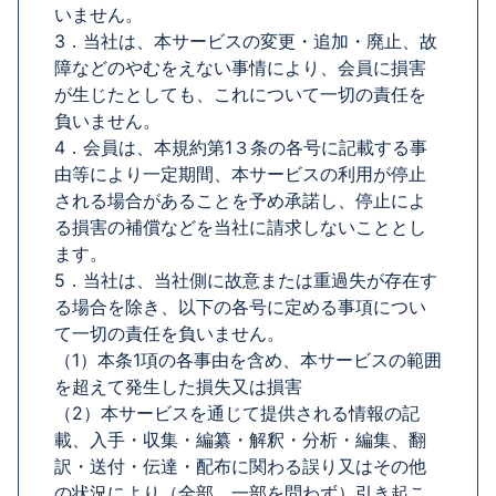
いません。
3．当社は、本サービスの変更・追加・廃止、故
障などのやむをえない事情により、会員に損害
が生じたとしても、これについて一切の責任を
負いません。
4．会員は、本規約第1３条の各号に記載する事
由等により一定期間、本サービスの利用が停止
される場合があることを予め承諾し、停止によ
る損害の補償などを当社に請求しないこととし
ます。
5．当社は、当社側に故意または重過失が存在す
る場合を除き、以下の各号に定める事項につい
て一切の責任を負いません。
（1）本条1項の各事由を含め、本サービスの範囲
を超えて発生した損失又は損害
（2）本サービスを通じて提供される情報の記
載、入手・収集・編纂・解釈・分析・編集、翻
訳・送付・伝達・配布に関わる誤り又はその他
の状況により（全部、一部を問わず）引き起こ