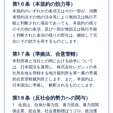
第1６条（本規約の効力等）
本規約のいずれかの条項又はその一部が、消費
者契約法その他の法令等により無効又は執行不
能と判断された場合であっても、本規約の残り
のその他の条項、及び一部が無効又は執行不能
と判断された条項の残りの部分は、継続して完
全にその効力を有するものとします。
第1７条（準拠法、合意管轄）
本利用者と当社との間における紛争について
は、日本国法を適用し、株式会社レガシィの本
社所在地を管轄する地方裁判所を第一審の専属
的合意管轄裁判所とします。また、本規約は、
日本国法に準拠し、解釈されるものとします。
第1８条（反社会的勢力への関与）
1．会員は、自身が暴力団、暴力団員、暴力団関
係企業、総会屋、社会運動標ぼうゴロ、政治運