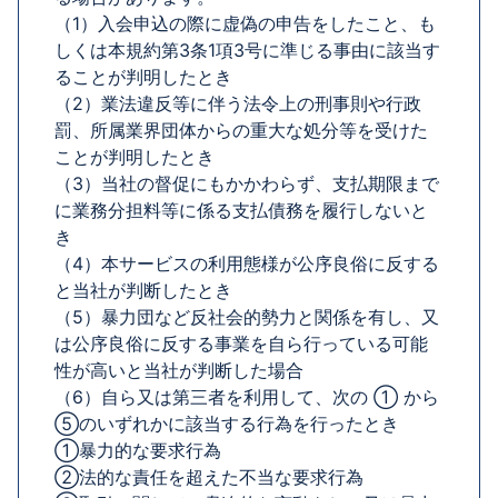
（1）入会申込の際に虚偽の申告をしたこと、も
しくは本規約第3条1項3号に準じる事由に該当す
ることが判明したとき
（2）業法違反等に伴う法令上の刑事則や行政
罰、所属業界団体からの重大な処分等を受けた
ことが判明したとき
（3）当社の督促にもかかわらず、支払期限まで
に業務分担料等に係る支払債務を履行しないと
き
（4）本サービスの利用態様が公序良俗に反する
と当社が判断したとき
（5）暴力団など反社会的勢力と関係を有し、又
は公序良俗に反する事業を自ら行っている可能
性が高いと当社が判断した場合
（6）自ら又は第三者を利用して、次の ① から
⑤のいずれかに該当する行為を行ったとき
①暴力的な要求行為
②法的な責任を超えた不当な要求行為