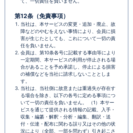
て、一切責任を負いません。
第12条（免責事項）
当社は、本サービスの変更・追加・廃止、故
障などのやむをえない事情により、会員に損
害が生じたとしても、これについて一切の責
任を負いません。
会員は、第10条各号に記載する事由等により
一定期間、本サービスの利用が停止される場
合があることを予め承諾し、停止による損害
の補償などを当社に請求しないこととしま
す。
当社は、当社側に故意または重過失が存在す
る場合を除き、以下の各号に定める事項につ
いて一切の責任を負いません。 （1）本サー
ビスを通じて提供される情報の記載、入手・
収集・編纂・解釈・分析・編集、翻訳・送
付・伝達・配布に関わる誤り又はその他の状
況により（全部、一部を問わず）引き起こさ