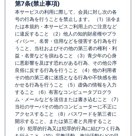
第7条(禁止事項)
本サービスの利用に際して、会員に対し次の各
号の行為を行うことを禁止します。 （1）法令ま
たは本規約・本サービスご利用上のご注意など
に違反すること （2）他人の知的財産権やプラ
イバシー、名誉・信用などを侵害する行為を行
うこと、当社およびその他の第三者の権利・利
益・名誉などを損ねること （3）青少年の心身
に悪影響を及ぼす恐れがある行為、その他公序
良俗に反する行為を行うこと （4）他の利用者
その他の第三者に迷惑となる行為や不快感を抱
かせる行為を行うこと （5）虚偽の情報を入力
すること （6）有害なコンピュータプログラ
ム・メールなどを送信または書き込むこと （7）
当社のサーバその他のコンピューターに不正に
アクセスすること （8）パスワードを第三者に
開示すること、または第三者と共用すること
（9）犯罪的行為又は犯罪的行為に結びつく行為
を行うこと （10）宗教活動、政治活動などの目