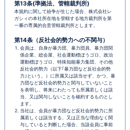
第13条(準拠法、管轄裁判所)
本規約に関して紛争が生じた場合、株式会社レ
ガシィの本社所在地を管轄する地方裁判所を第
一審の専属的合意管轄裁判所とします。
第14条（反社会的勢力への不関与）
会員は、自身が暴力団、暴力団員、暴力団関
係企業、総会屋、社会運動標ぼうゴロ、政治
運動標ぼうゴロ、特殊知能暴力集団、その他
反社会的勢力（以下｢暴力団など反社会的勢
力｣という。）に所属又は該当せず、かつ、暴
力団など反社会的勢力と関与していないこと
を表明し、将来にわたっても所属若しくは該
当、又は関与しないことを確約するものとし
ます。
当社は、会員が暴力団など反社会的勢力に所
属若しくは該当する、又は正当な理由なく関
与していると判断した場合、当該会員に事前