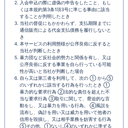
入会申込の際に虚偽の申告をしたこと、もし
くは本規約第3条1項3号に準じる事由に該当
することが判明したとき
当社の督促にもかかわらず、支払期限までに
通信販売による代金支払債務を履行しないと
き
本サービスの利用態様が公序良俗に反すると
当社が判断したとき
暴力団など反社会的勢力と関係を有し、又は
公序良俗に反する事業を自ら行っている可能
性が高いと当社が判断した場合
自ら又は第三者を利用して、次の ① から⑤
のいずれかに該当する行為を行ったとき ①
暴力的な要求行為 ②法的な責任を超えた不
当な要求行為 ③取引に関して、脅迫的な言
動をし、又は暴力を用いる行為。 ④風説を
流布し、偽計を用い又は威力を用いて他者の
信用を毀損し、又は相手業務を妨害する行為
⑤その他、①ないし④のいずれかに準ずる