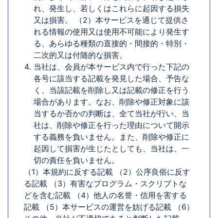
れ、発生し、若しくはこれらに起因する損失
又は損害。 （2）本サービスを通じて提供さ
れる情報の使用又は使用不可能により発生す
る、あらゆる種類の直接的・間接的・特別・
二次的又は付随的な損害。
当社は、会員が本サービス内で行った下記の
各号に該当する記載を発見した場合、予告な
く、当該記載を削除し又は記載の修正を行う
場合があります。なお、削除や修正対象に該
当するか否かの判断は、全て当社が行い、当
社は、削除や修正を行った理由について開示
する義務を負いません。また、削除や修正に
起因して損害が生じたとしても、当社は、一
切の責任を負いません。
（1）本規約に反する記載 （2）公序良俗に反す
る記載 （3）有害なプログラム・スクリプトな
どを含む記載 （4）他人の名誉・信用を害する
記載 （5）本サービスの運営を妨げる記載 （6）