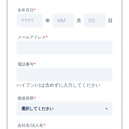
生年月日
*
年
月
日
年
月
日
メールアドレス
*
電話番号
*
ハイフン(-)は含めずに入力してください
都道府県
*
会社名/法人名
*